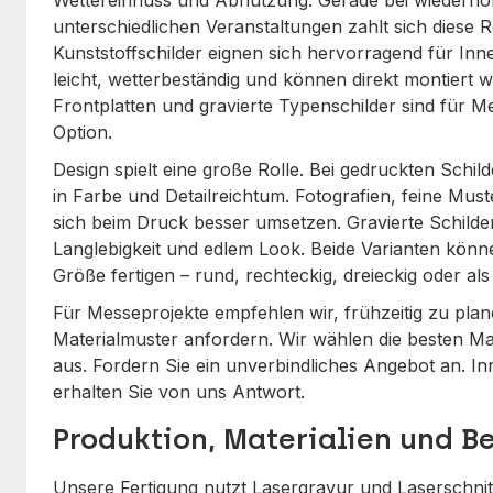
Wettereinfluss und Abnutzung. Gerade bei wiederho
unterschiedlichen Veranstaltungen zahlt sich diese R
Kunststoffschilder eignen sich hervorragend für Inn
leicht, wetterbeständig und können direkt montiert
Frontplatten und gravierte Typenschilder sind für 
Option.
Design spielt eine große Rolle. Bei gedruckten Schilde
in Farbe und Detailreichtum. Fotografien, feine Mus
sich beim Druck besser umsetzen. Gravierte Schilde
Langlebigkeit und edlem Look. Beide Varianten könne
Größe fertigen – rund, rechteckig, dreieckig oder al
Für Messeprojekte empfehlen wir, frühzeitig zu pla
Materialmuster anfordern. Wir wählen die besten Ma
aus. Fordern Sie ein unverbindliches Angebot an. I
erhalten Sie von uns Antwort.
Produktion, Materialien und B
Unsere Fertigung nutzt Lasergravur und Laserschnit