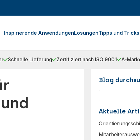
Inspirierende Anwendungen
Lösungen
Tipps und Tricks
er
Schnelle Lieferung
Zertifiziert nach ISO 9001
A-Marke
ür
Blog durchs
Suchen
 und
Aktuelle Arti
Orientierungssch
Mitarbeiterauswe