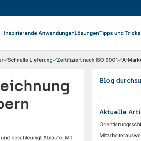
Inspirierende Anwendungen
Lösungen
Tipps und Tricks
er
Schnelle Lieferung
Zertifiziert nach ISO 9001
A-Marke
zeichnung
Blog durchs
Suchen
bern
Aktuelle Arti
Orientierungssch
Mitarbeiterauswe
 und beschleunigt Abläufe. Mit