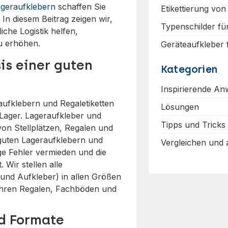
geraufklebern
schaffen Sie
Etikettierung von
 In diesem Beitrag zeigen wir,
Typenschilder fü
iche Logistik helfen,
zu erhöhen.
Geräteaufkleber
is einer guten
Kategorien
Inspirierende A
ufklebern und Regaletiketten
Lösungen
s Lager. Lageraufkleber und
Tipps und Tricks
von Stellplätzen, Regalen und
 guten Lageraufklebern und
Vergleichen und
e Fehler vermieden und die
. Wir stellen alle
 und Aufkleber) in allen Größen
 Ihren Regalen, Fachböden und
nd Formate