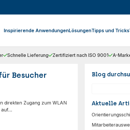
Inspirierende Anwendungen
Lösungen
Tipps und Tricks
er
Schnelle Lieferung
Zertifiziert nach ISO 9001
A-Marke
für Besucher
Blog durchs
Suchen
ten direkten Zugang zum WLAN
Aktuelle Arti
n auf…
Orientierungssch
Mitarbeiterauswe