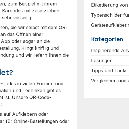
n, zum Beispiel mit ihrem
Etikettierung von
h Barcodes mit zusätzlichen
Typenschilder fü
hr vielseitig.
Geräteaufkleber
n, die wir selbst mit dem QR-
an das Öffnen einer
Kategorien
r App oder sogar an die
ellung. Klingt knifflig und
Inspirierende A
dung und wir liefern Ihnen die
Lösungen
Tipps und Tricks
det?
Vergleichen und
QR-Codes in vielen Formen und
lien und Techniken gibt es
net ist. Unsere QR-Code-
:
s auf Aufklebern oder
r für Online-Bestellungen oder