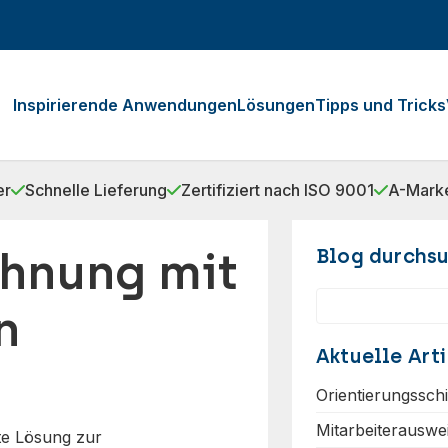
Inspirierende Anwendungen
Lösungen
Tipps und Tricks
er
Schnelle Lieferung
Zertifiziert nach ISO 9001
A-Marke
hnung mit
Blog durchs
Suchen
n
Aktuelle Arti
Orientierungssch
Mitarbeiterauswe
nte Lösung zur